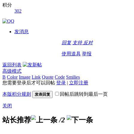
积分
302
发消息
回复
支持
反对
使用道具
举报
返回列表
高级模式
B
Color
Image
Link
Quote
Code
Smilies
您需要登录后才可以回帖
登录
|
立即注册
本版积分规则
回帖后跳转到最后一页
发表回复
关闭
站长推荐
/2