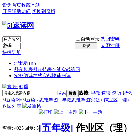
设为首页
收藏本站
开启辅助访问
切换到窄版
找回密码
自动登录
密码
立即注册
登录
快捷导航
5i速读
BBS
舒尔特表
舒尔特表在线实战练习
实战阅读
在线实战快速阅读
搜索
热搜:
早教
速读
速听
记忆
搜索
5i速读网
»
5i速读
›
思维导图
›
早教思维导图实战
›
作业区（理）
返回列表
[五年级]
作业区（理
查看:
4025
|
回复:
5