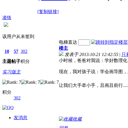
[复制链接]
凌络
该用户从未签到
电梯直达
楼主
10
57
302
发表于 2013-10-21 12:42:55
|
只
小时候，爸爸对我说：学好数理化
主题
帖子
积分
现在，我对孩子说：学会画导图，
实习版主
让我们大手牵小手，且画且前行.....
积分
302
发消息
收藏