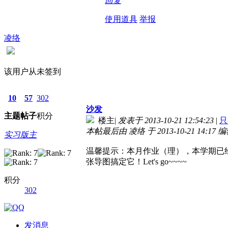
回复
使用道具
举报
凌络
该用户从未签到
10
57
302
沙发
主题
帖子
积分
楼主
|
发表于 2013-10-21 12:54:23
|
只
本帖最后由 凌络 于 2013-10-21 14:17 
实习版主
温馨提示：本月作业（理），本学期已
张导图搞定它！Let's go~~~~
积分
302
发消息