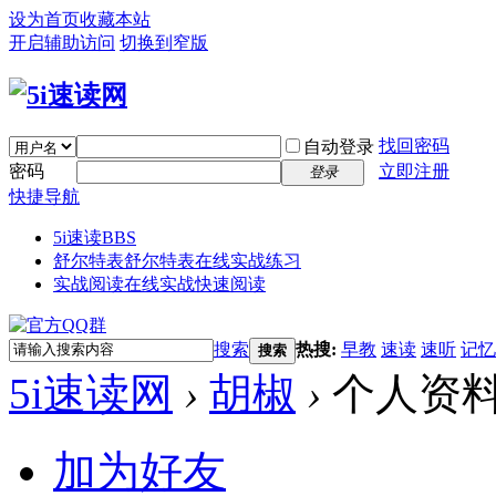
设为首页
收藏本站
开启辅助访问
切换到窄版
找回密码
自动登录
密码
立即注册
登录
快捷导航
5i速读
BBS
舒尔特表
舒尔特表在线实战练习
实战阅读
在线实战快速阅读
搜索
热搜:
早教
速读
速听
记忆
搜索
5i速读网
›
胡椒
›
个人资
加为好友