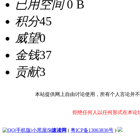
已用空间
0 B
积分
45
威望
0
金钱
37
贡献
3
本站提供网上自由讨论使用，所有个人言论并不
拒绝任何人以任何形式在本论
|
手机版
|
小黑屋
|
5i速读网
(
粤ICP备13063836号
)