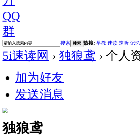
搜索
热搜:
早教
速读
速听
记忆
搜索
5i速读网
›
独狼鸢
›
个人
加为好友
发送消息
独狼鸢