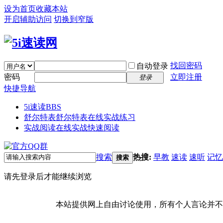
设为首页
收藏本站
开启辅助访问
切换到窄版
找回密码
自动登录
密码
立即注册
登录
快捷导航
5i速读
BBS
舒尔特表
舒尔特表在线实战练习
实战阅读
在线实战快速阅读
搜索
热搜:
早教
速读
速听
记忆
搜索
请先登录后才能继续浏览
本站提供网上自由讨论使用，所有个人言论并不