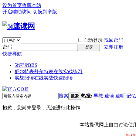
设为首页
收藏本站
开启辅助访问
切换到窄版
找回密码
自动登录
密码
立即注册
登录
快捷导航
5i速读
BBS
舒尔特表
舒尔特表在线实战练习
实战阅读
在线实战快速阅读
搜索
热搜:
早教
速读
速听
记忆
搜索
抱歉，您尚未登录，无法进行此操作
本站提供网上自由讨论使
拒绝